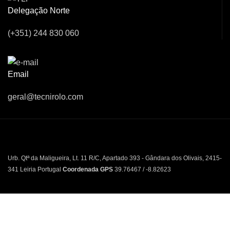
Delegação Norte
(+351) 244 830 060
Email
geral@tecnirolo.com
Urb. Qtª da Maligueira, Lt. 11 R/C, Apartado 393 - Gândara dos Olivais, 2415-
341 Leiria Portugal
Coordenada GPS
39.76467 / -8.82623
Doroana Park – Estrada Nacional 109, nº 947 – Nave 12 Ponte da Pedra –
Regueira de Pontes, 2415-180 Leiria Portugal
Coordenada GPS
39.790742
/ -8.831852