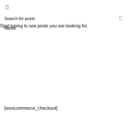
HOME
A TECNIROLO
SOLUÇÕES
PRODUTOS
FORMAÇÕES
CONTACTOS
TESTE 2
Start typing to see posts you are looking for.
Menu
Checkout
HOME
CHECKOUT
[woocommerce_checkout]