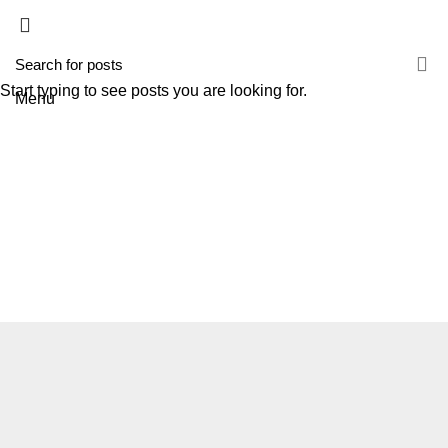
HOME
A TECNIROLO
SOLUÇÕES
PRODUTOS
FORMAÇÕES
CONTACTOS
TESTE 2
Start typing to see posts you are looking for.
Menu