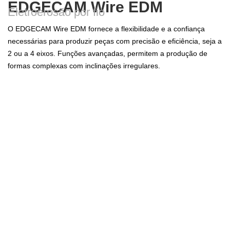
EDGECAM Wire EDM
Eletroerosão por fio
O EDGECAM Wire EDM fornece a flexibilidade e a confiança
necessárias para produzir peças com precisão e eficiência, seja a
2 ou a 4 eixos. Funções avançadas, permitem a produção de
formas complexas com inclinações irregulares.
Os recursos:
Interface gráfica e intuitiva.
Larga gama disponível de formatos CAD quer para
importação ou exportação.
Conjunto alargado de máquinas suportadas.