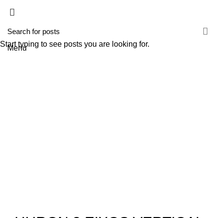
HOME
A TECNIROLO
SOLUÇÕES
PRODUTOS
FORMAÇÕES
CONTACTOS
TESTE 2
Start typing to see posts you are looking for.
Menu