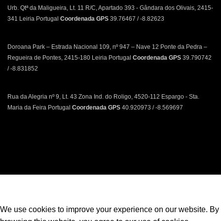
Urb. Qtª da Maligueira, Lt. 11 R/C, Apartado 393 - Gândara dos Olivais, 2415-
341 Leiria Portugal
Coordenada GPS
39.76467 / -8.82623
Doroana Park – Estrada Nacional 109, nº 947 – Nave 12 Ponte da Pedra –
Regueira de Pontes, 2415-180 Leiria Portugal
Coordenada GPS
39.790742
/ -8.831852
Rua da Alegria nº 9, Lt. 43 Zona Ind. do Roligo, 4520-112 Espargo - Sta.
Maria da Feira Portugal
Coordenada GPS
40.920973 / -8.569697
Política de Privacidade | Política de Cookies | Livro de Reclamações
We use cookies to improve your experience on our website. By