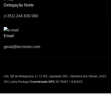
Delegação Norte
(+351) 244 830 060
Email
geral@tecnirolo.com
Urb. Qtª da Maligueira, Lt. 11 R/C, Apartado 393 - Gândara dos Olivais, 2415-
341 Leiria Portugal
Coordenada GPS
39.76467 / -8.82623
Doroana Park – Estrada Nacional 109, nº 947 – Nave 12 Ponte da Pedra –
Regueira de Pontes, 2415-180 Leiria Portugal
Coordenada GPS
39.790742
/ -8.831852