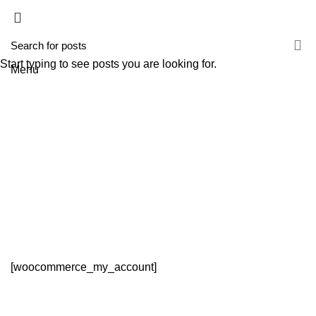
HOME
A TECNIROLO
SOLUÇÕES
PRODUTOS
FORMAÇÕES
CONTACTOS
TESTE 2
Start typing to see posts you are looking for.
Menu
Minha Conta
HOME
MINHA CONTA
[woocommerce_my_account]