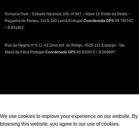
Doroana Park – Estrada Nacional 109, nº 947 – Nave 12 Ponte da Pedra –
Regueira de Pontes, 2415-180 Leiria Portugal
Coordenada GPS
39.790742
/ -8.831852
Rua da Alegria nº 9, Lt. 43 Zona Ind. do Roligo, 4520-112 Espargo - Sta.
Maria da Feira Portugal
Coordenada GPS
40.920973 / -8.569697
Política de Privacidade | Política de Cookies | Livro de Reclamações
We use cookies to improve your experience on our website. By
browsing this website, you agree to our use of cookies.
ACCEPT