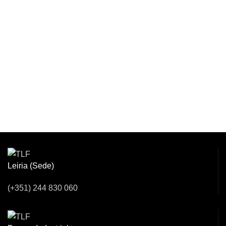
Venha Conversar
Connosco!
Leiria (Sede)
(+351) 244 830 060