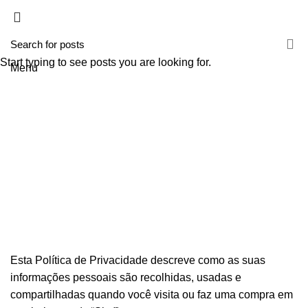
HOME
A TECNIROLO
SOLUÇÕES
PRODUTOS
FORMAÇÕES
CONTACTOS
TESTE 2
Start typing to see posts you are looking for.
Menu
Plotica de Privacidade
HOME
PLOTICA DE PRIVACIDADE
Esta Política de Privacidade descreve como as suas
informações pessoais são recolhidas, usadas e
compartilhadas quando você visita ou faz uma compra em