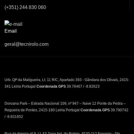
(+351) 244 830 060
Email
geral@tecnirolo.com
Urb. Qtª da Maligueira, Lt. 11 R/C, Apartado 393 - Gândara dos Olivais, 2415-
341 Leiria Portugal
Coordenada GPS
39.76467 / -8.82623
Doroana Park – Estrada Nacional 109, nº 947 – Nave 12 Ponte da Pedra –
Regueira de Pontes, 2415-180 Leiria Portugal
Coordenada GPS
39.790742
/ -8.831852
Rua da Alegria nº 9, Lt. 43 Zona Ind. do Roligo, 4520-112 Espargo - Sta.