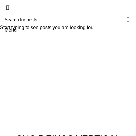
HOME
A TECNIROLO
SOLUÇÕES
PRODUTOS
FORMAÇÕES
CONTACTOS
TESTE 2
Start typing to see posts you are looking for.
Menu