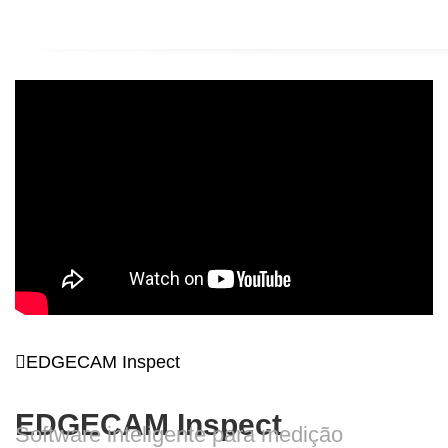
EDGECAM Inspect
EDGECAM Inspect
Software inteligente para medição