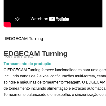
EDGECAM Turning
EDGECAM Turning
Torneamento
Torneamento de produção
O EDGECAM Turning fornece funcionalidades para uma gam
incluindo tornos de 2 eixos, configurações multi-torreta, cen
spindle e máquinas de torneamento/fresagem. O EDGECAM s
de torneamento incluindo alimentação e extração automática
Torneamento balanceado e em espelho, e sincronização de to