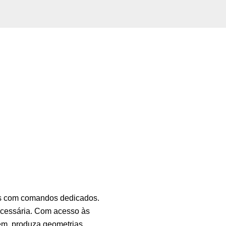
as com comandos dedicados.
ecessária. Com acesso às
em, produza geometrias