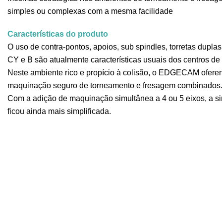
simples ou complexas com a mesma facilidade
Características do produto
O uso de contra-pontos, apoios, sub spindles, torretas dupla
CY e B são atualmente características usuais dos centros de 
Neste ambiente rico e propício à colisão, o EDGECAM ofer
maquinação seguro de torneamento e fresagem combinados
Com a adição de maquinação simultânea a 4 ou 5 eixos, a 
ficou ainda mais simplificada.
Principais Características
Ambiente de maquinação único.
Simulação completa de máquina e percurso de ferram
Reduzido tempo de maquinação graças à simulação gr