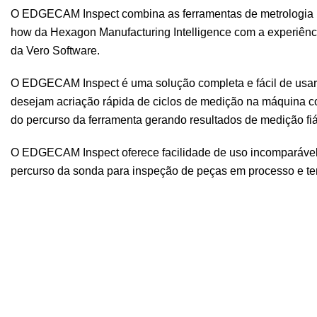
O EDGECAM Inspect combina as ferramentas de metrologia lí
how da Hexagon Manufacturing Intelligence com a experiên
da Vero Software.
O EDGECAM Inspect é uma solução completa e fácil de usar 
desejam acriação rápida de ciclos de medição na máquina co
do percurso da ferramenta gerando resultados de medição fiá
O EDGECAM Inspect oferece facilidade de uso incomparável 
percurso da sonda para inspeção de peças em processo e te
Principais Características
Métodos robustos de calibração de sonda.
Suporte para qualquer fabricante de sonda.
Ciclos de apalpador embutidos com ciclos de maquin