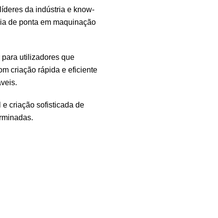
deres da indústria e know-
cia de ponta em maquinação
para utilizadores que
m criação rápida e eficiente
veis.
e criação sofisticada de
rminadas.
PADRONIZAÇÃO
Guarde o seu próprio p
ou aplicá-lo em novas 
ação.