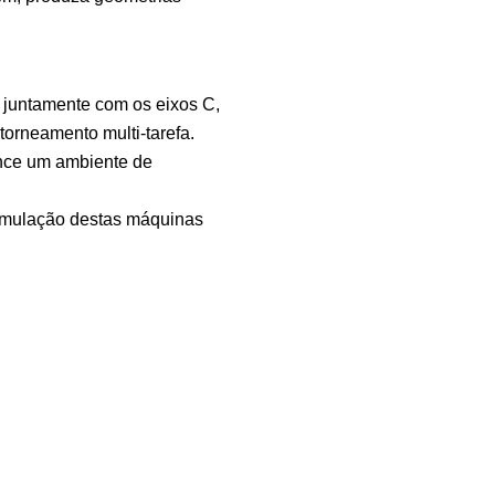
s juntamente com os eixos C,
torneamento multi-tarefa.
ence um ambiente de
.
simulação destas máquinas
PRODUTIVIDADE
Aumento de produtivida
material com os ciclos
enta.
fresagem e torneament
áfica do percurso da
PADRONIZAÇÃO