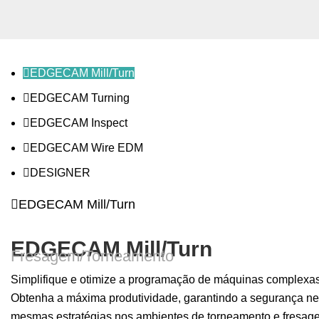
EDGECAM Mill/Turn
EDGECAM Turning
EDGECAM Inspect
EDGECAM Wire EDM
DESIGNER
EDGECAM Mill/Turn
EDGECAM Mill/Turn
Fresagem/Torneamento
Simplifique e otimize a programação de máquinas complex
Obtenha a máxima produtividade, garantindo a segurança n
mesmas estratégias nos ambientes de torneamento e fresag