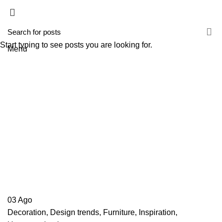
HOME
A TECNIROLO
SOLUÇÕES
PRODUTOS
FORMAÇÕES
CONTACTOS
TESTE 2
Start typing to see posts you are looking for.
Menu
Inspiration
HOME
ARCHIVE BY CATEGORY "INSPIRATION"
03
Ago
Decoration
,
Design trends
,
Furniture
,
Inspiration
,