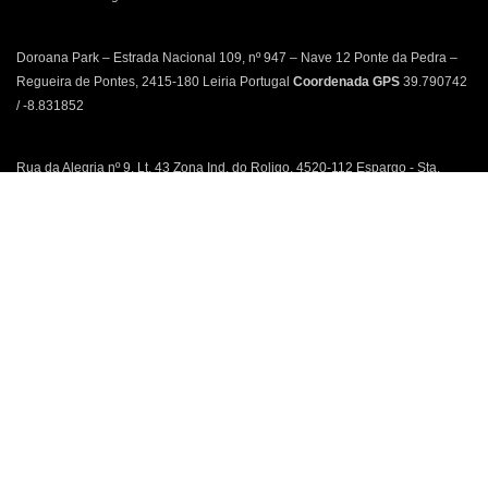
Doroana Park – Estrada Nacional 109, nº 947 – Nave 12 Ponte da Pedra –
Regueira de Pontes, 2415-180 Leiria Portugal
Coordenada GPS
39.790742
/ -8.831852
Rua da Alegria nº 9, Lt. 43 Zona Ind. do Roligo, 4520-112 Espargo - Sta.
Maria da Feira Portugal
Coordenada GPS
40.920973 / -8.569697
Política de Privacidade | Política de Cookies | Livro de Reclamações
We use cookies to improve your experience on our website. By
browsing this website, you agree to our use of cookies.
ACCEPT