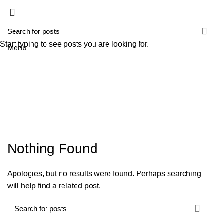
HOME
A TECNIROLO
SOLUÇÕES
PRODUTOS
FORMAÇÕES
CONTACTOS
TESTE 2
Start typing to see posts you are looking for.
Menu
Nothing Found
Apologies, but no results were found. Perhaps searching
will help find a related post.