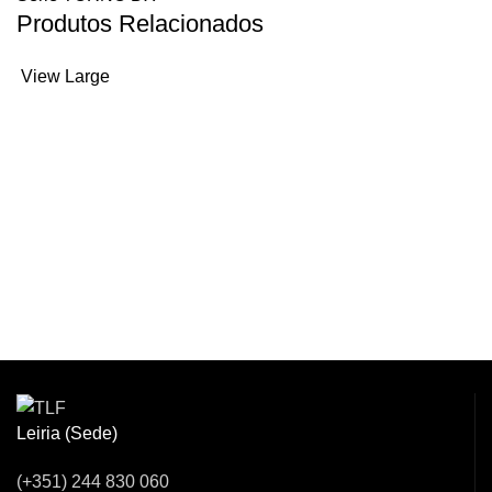
Produtos Relacionados
View Large
Huron tornos
SÉRIE TORNO DX
Venha Conversar
Connosco!
Leiria (Sede)
(+351) 244 830 060