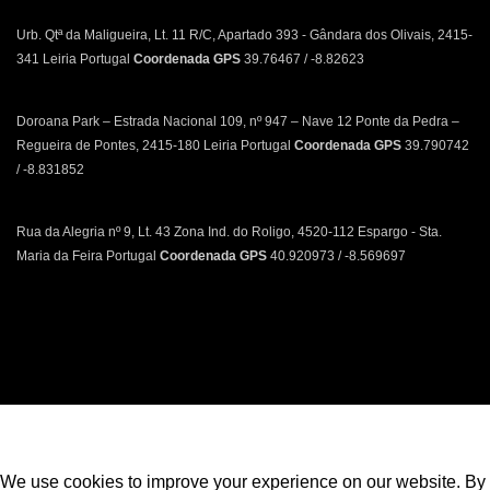
Urb. Qtª da Maligueira, Lt. 11 R/C, Apartado 393 - Gândara dos Olivais, 2415-
341 Leiria Portugal
Coordenada GPS
39.76467 / -8.82623
Doroana Park – Estrada Nacional 109, nº 947 – Nave 12 Ponte da Pedra –
Regueira de Pontes, 2415-180 Leiria Portugal
Coordenada GPS
39.790742
/ -8.831852
Rua da Alegria nº 9, Lt. 43 Zona Ind. do Roligo, 4520-112 Espargo - Sta.
Maria da Feira Portugal
Coordenada GPS
40.920973 / -8.569697
Política de Privacidade | Política de Cookies | Livro de Reclamações
We use cookies to improve your experience on our website. By