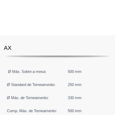
perfeitamente à produção de pequenas peças mecânicas
para veículos motorizados e componentes hidráulicos e
eletrónicos.
AX
Ø Máx. Sobre a mesa:
500 mm
Ø Standard de Torneamento:
250 mm
Ø Máx. de Torneamento:
330 mm
Comp. Máx. de Torneamento:
500 mm