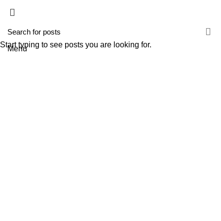
HOME
A TECNIROLO
SOLUÇÕES
PRODUTOS
FORMAÇÕES
CONTACTOS
TESTE 2
Start typing to see posts you are looking for.
Menu