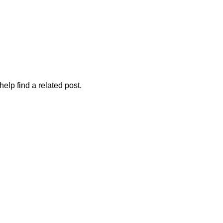
ECNIROLO
SOLUÇÕES
PRODUTOS
FORMAÇÕES
CONTACT
elp find a related post.