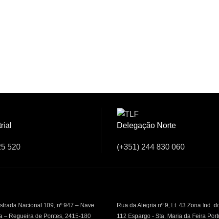
sar Connosco!
rial
Delegação Norte
25 520
(+351) 244 830 060
strada Nacional 109, nº 947 – Nave
Rua da Alegria nº 9, Lt. 43 Zona Ind. d
a – Regueira de Pontes, 2415-180
112 Espargo - Sta. Maria da Feira Por