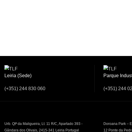
Venha Conver
Leiria (Sede)
Parque Indust
(+351) 244 830 060
(+351) 244 0
Urb. Qtª da Maligueira, Lt. 11 R/C, Apartado 393 -
Doroana Park – E
Gândara dos Olivais, 2415-341 Leiria Portugal
12 Ponte da Pedr