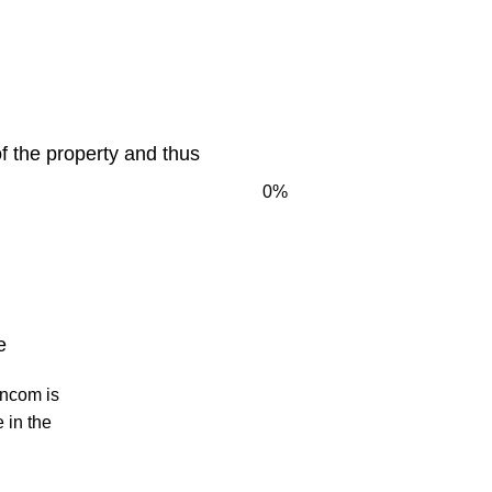
of the property and thus
0%
e
incom is
 in the