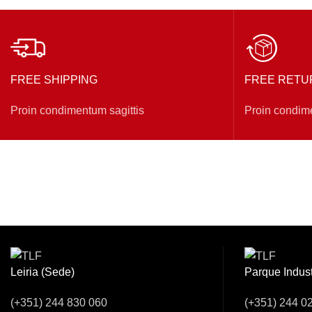
FREE SHIPPING
FREE RETU
Proin condimentum sagittis
Proin condime
Venha Conver
Leiria (Sede)
Parque Indust
(+351) 244 830 060
(+351) 244 0