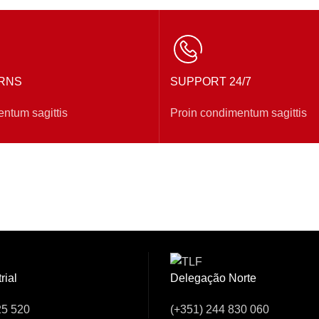
RNS
SUPPORT 24/7
ntum sagittis
Proin condimentum sagittis
sar Connosco!
rial
Delegação Norte
25 520
(+351) 244 830 060