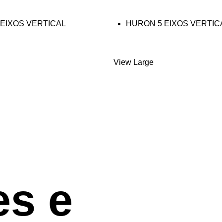
EIXOS VERTICAL
HURON 5 EIXOS VERTIC
G
SÉRIE KX LARGE
View Large
es e