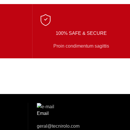
100% SAFE & SECURE
Proin condimentum sagittis
Email
geral@tecnirolo.com