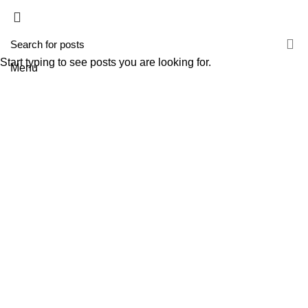
HOME
A TECNIROLO
SOLUÇÕES
PRODUTOS
FORMAÇÕES
CONTACTOS
TESTE 2
Start typing to see posts you are looking for.
Menu