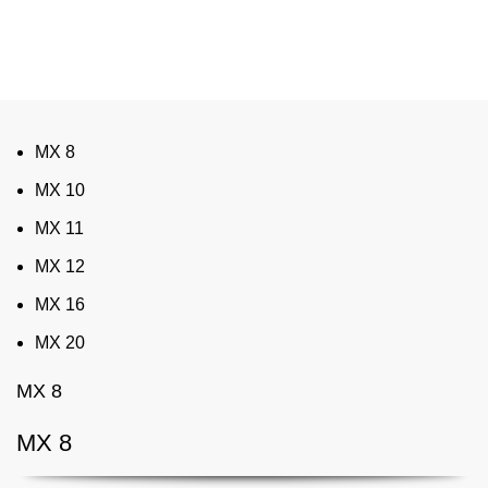
único aperto, desde o desbaste ao acabamento, com cinco
eixos e em cinco faces.
MX 8
MX 10
MX 11
MX 12
MX 16
MX 20
MX 8
MX 8