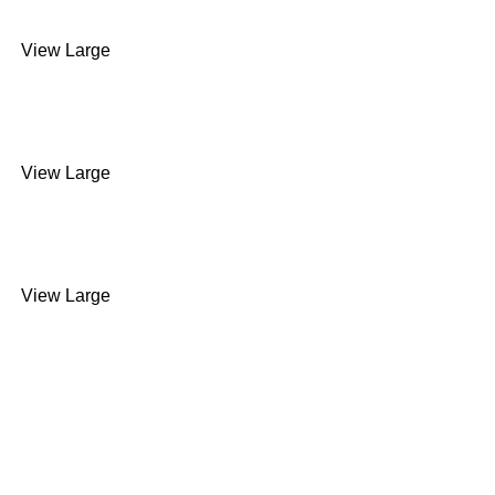
SÉRIE UMILL
View Large
HURON 5 EIXOS VERTICAL
SÉRIE KX LARGE
View Large
HURON 5 EIXOS VERTICAL
SÉRIE KXG
View Large
HURON 5 EIXOS VERTICAL
SÉRIE KX FIVE