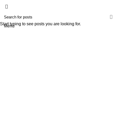
HOME
A TECNIROLO
SOLUÇÕES
PRODUTOS
FORMAÇÕES
CONTACTOS
TESTE 2
Start typing to see posts you are looking for.
Menu