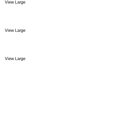
View Large
HURON 5 EIXOS VERTICAL
SÉRIE KX LARGE
View Large
HURON 5 EIXOS VERTICAL
SÉRIE KXG
View Large
HURON 5 EIXOS VERTICAL
SÉRIE KX FIVE
Venha Conversar