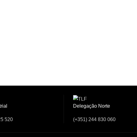
sar Connosco!
rial
Delegação Norte
25 520
(+351) 244 830 060