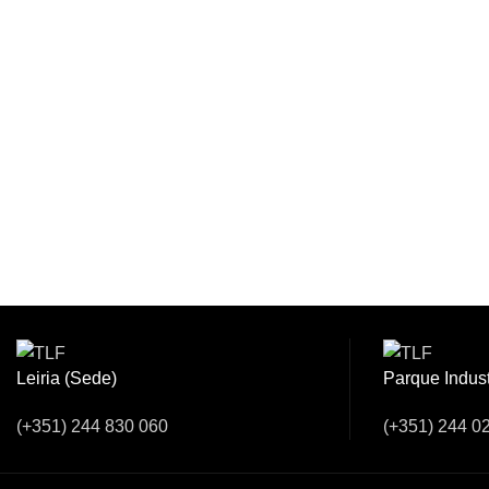
Venha Conver
Leiria (Sede)
Parque Indust
(+351) 244 830 060
(+351) 244 0