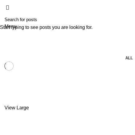
HOME
A T
Menu
Start typing to see posts you are looking for.
Huron tornos
HOME
SÉRIE TORNO AX
ALL
Huron tornos
SÉRIE TORNO AX
View Large