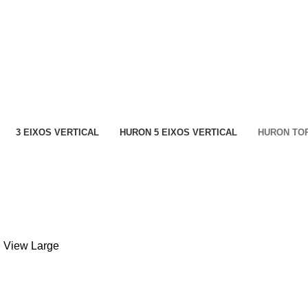
ECNIROLO
SOLUÇÕES
PRODUTOS
FORMAÇÕES
CONTACT
3 EIXOS VERTICAL
HURON 5 EIXOS VERTICAL
HURON TO
Huron tornos
SÉRIE TORNO DX
View Large