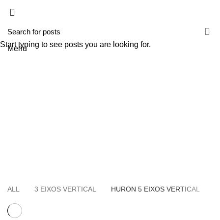
HOME
A TECNIROLO
SOLUÇÕES
PRODUTOS
FORMAÇÕES
CONTACTOS
TESTE 2
Start typing to see posts you are looking for.
Menu
HURON 5 EIXOS VERTICAL
HOME
SÉRIE UMILL
ALL
3 EIXOS VERTICAL
HURON 5 EIXOS VERTICAL
H